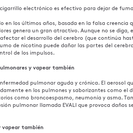
arrillo electrónico es efectivo para dejar de fuma
en los últimos años, basada en la falsa creencia q
lores genera un gran atractivo. Aunque no se diga, 
ectar el desarrollo del cerebro (que continúa hasta
sumo de nicotina puede dañar las partes del cerebro
ntrol de los impulsos.
pulmonares y vapear también
enfermedad pulmonar aguda y crónica. El aerosol qu
ndamente en los pulmones y saborizantes como el d
atorios como broncoespasmo, neumonía y asma. Tam
esión pulmonar llamada EVALI que provoca daños seve
y vapear también